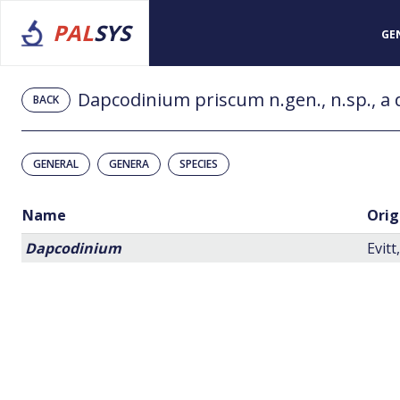
PAL
SYS
GE
Dapcodinium priscum n.gen., n.sp., a 
BACK
GENERAL
GENERA
SPECIES
Name
Orig
Dapcodinium
Evitt