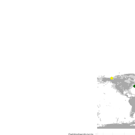
Epelidosphaeridia turrita