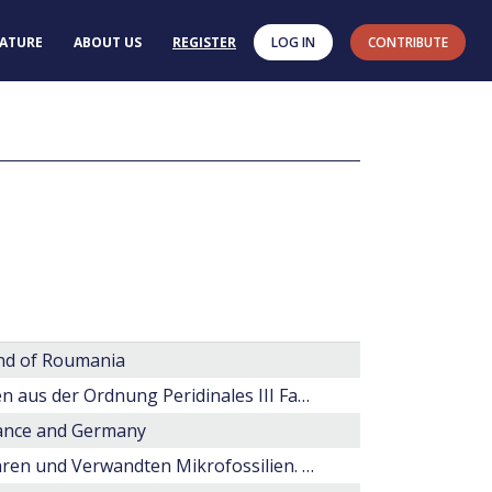
RATURE
ABOUT US
REGISTER
LOG IN
CONTRIBUTE
and of Roumania
Evolution und Systematik von Dinoflagellaten-Zysten aus der Ordnung Peridinales III Familie Pareodiniaceae
France and Germany
Katalog der Fossilen Dinoflagellaten, Hystrichosphären und Verwandten Mikrofossilien. Band I. Dinoflagellaten. 3. Ergänzungslieferung. III