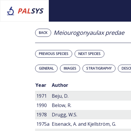
PAL
SYS
Meiourogonyaulax predae
BACK
PREVIOUS SPECIES
NEXT SPECIES
GENERAL
IMAGES
STRATIGRAPHY
DESC
Year
Author
1971
Beju, D.
1990
Below, R.
1978
Drugg, W.S.
1975a
Eisenack, A. and Kjellström, G.