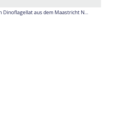
Hystrichosphaeeropsis quasicribrata (O. Wetzel), ein Dinoflagellat aus dem Maastricht Nordeuropas