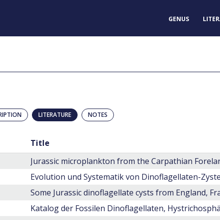
GENUS
LITE
RIPTION
LITERATURE
NOTES
Title
Jurassic microplankton from the Carpathian Forel
Some Jurassic dinoflagellate cysts from England, 