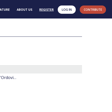
RATURE
ABOUT US
REGISTER
LOG IN
CONTRIBUTE
Systematique de microplancton fossile à Acritarches: revision de deux genres de l'Ordovicien inferieur