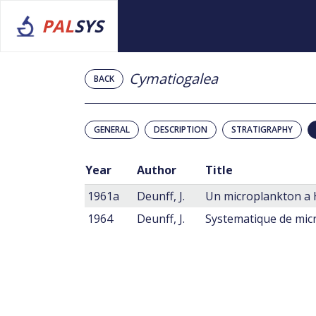
PAL
SYS
Cymatiogalea
BACK
GENERAL
DESCRIPTION
STRATIGRAPHY
Year
Author
Title
1961a
Deunff, J.
Un microplankton a 
1964
Deunff, J.