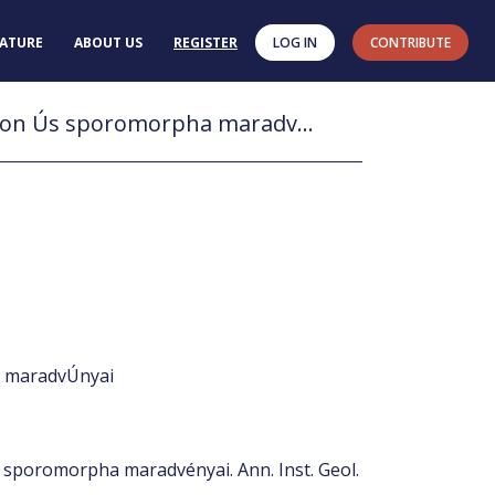
RATURE
ABOUT US
REGISTER
LOG IN
CONTRIBUTE
A Tengelic 2.sz f·rßs pannôniai kepzödmÚnyeinek szerves vßz· mikroplankton Ús sporomorpha maradvÚnyai
a maradvÚnyai
s sporomorpha maradvényai. Ann. Inst. Geol.