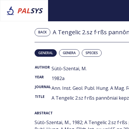
PAL
SYS
BACK
GENERAL
GENERA
SPECIES
AUTHOR
Sütö-Szentai, M.
YEAR
1982a
JOURNAL
Ann. Inst. Geol. Publ. Hung. A Mag. Fö
TITLE
A Tengelic 2.sz f·rßs pannôniai k
ABSTRACT
Sütö-Szentai, M., 1982; A Tengelic 2.sz f·