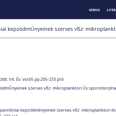
GENUS
LITE
ldt. Int. Év. vol.65 pp.205-233 pl.6
epzödmÚnyeinek szerves vßz· mikroplankton Ús sporomorph
rßs pannôniai kepzödményeinek szerves vßz· mikroplankton é